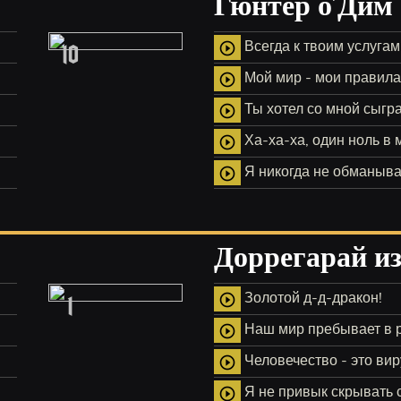
Гюнтер о'Дим
10
Всегда к твоим услугам
play_circle_outline
Мой мир - мои правила
play_circle_outline
Ты хотел со мной сыгра
play_circle_outline
Ха-ха-ха, один ноль в 
play_circle_outline
Я никогда не обманыв
play_circle_outline
Доррегарай из
1
Золотой д-д-дракон!
play_circle_outline
Наш мир пребывает в 
play_circle_outline
Человечество - это вир
play_circle_outline
Я не привык скрывать 
play_circle_outline