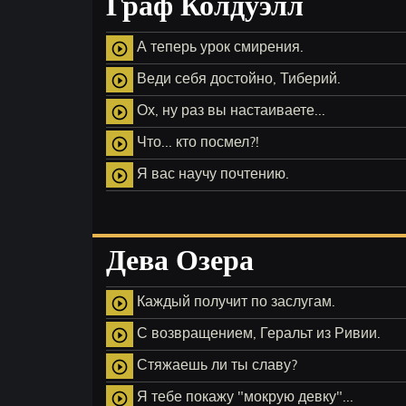
Граф Колдуэлл
А теперь урок смирения.
play_circle_outline
Веди себя достойно, Тиберий.
play_circle_outline
Ох, ну раз вы настаиваете...
play_circle_outline
Что... кто посмел?!
play_circle_outline
Я вас научу почтению.
play_circle_outline
Дева Озера
Каждый получит по заслугам.
play_circle_outline
С возвращением, Геральт из Ривии.
play_circle_outline
Стяжаешь ли ты славу?
play_circle_outline
Я тебе покажу "мокрую девку"...
play_circle_outline