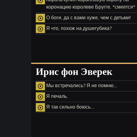
play_circle_outline
коронацию королеве Бругге. *смеется*
О боги, да с вами хуже, чем с детьми!
play_circle_outline
Я что, похож на душегубика?
play_circle_outline
Ирис фон Эверек
Мы встречались? Я не помню...
play_circle_outline
Я печаль.
play_circle_outline
Я так сильно боюсь...
play_circle_outline