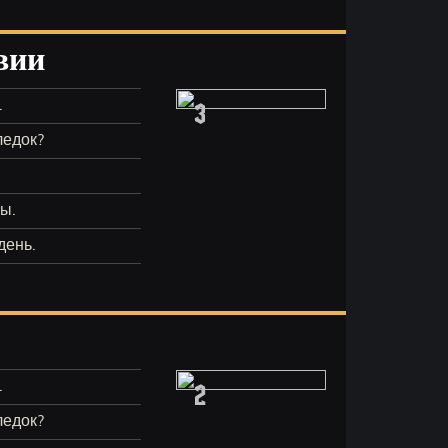
вии
3
.
ледок?
лы.
день.
2
.
ледок?