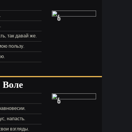
6
.
.
ть, так давай же.
мою пользу.
аю.
 Воле
6
равновесии.
ус, напасть.
свои взгляды.