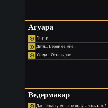
Агуара
Гр-р-р...
play_circle_outline
Дитя... Верни ее мне...
play_circle_outline
Уходи... Оставь нас.
play_circle_outline
Ведермакар
Давненько у меня не получалось такой
play_circle_outline