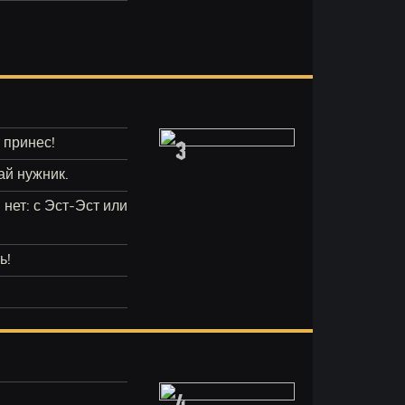
3
т принес!
ай нужник.
нет: с Эст-Эст или
ь!
4