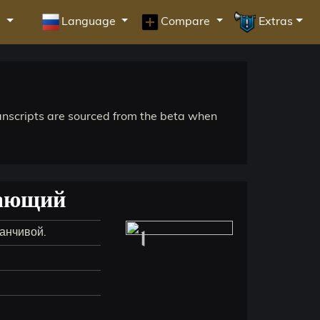
я
Language
Compare
Extras
anscripts are sourced from the beta when
нающий
1
анчивой.