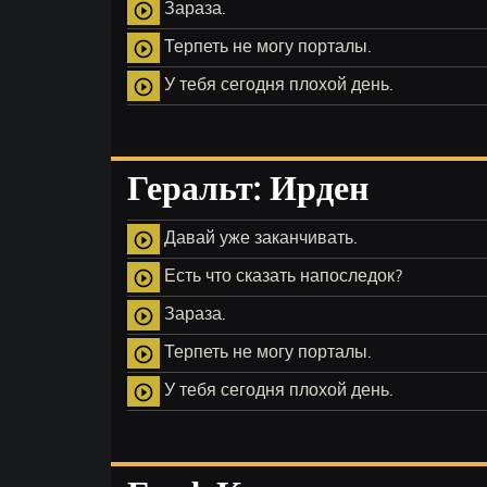
Зараза.
play_circle_outline
Терпеть не могу порталы.
play_circle_outline
У тебя сегодня плохой день.
play_circle_outline
Геральт: Ирден
Давай уже заканчивать.
play_circle_outline
Есть что сказать напоследок?
play_circle_outline
Зараза.
play_circle_outline
Терпеть не могу порталы.
play_circle_outline
У тебя сегодня плохой день.
play_circle_outline