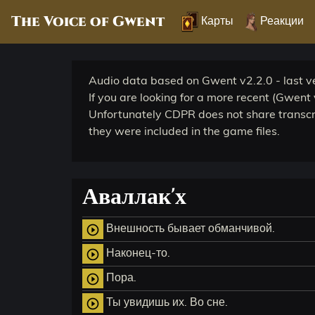
The Voice of Gwent
Карты
Реакции
Audio data based on Gwent v2.2.0 - last ve
If you are looking for a more recent (Gwent 
Unfortunately CDPR does not share transcri
they were included in the game files.
Аваллак'х
Внешность бывает обманчивой.
play_circle_outline
Наконец-то.
play_circle_outline
Пора.
play_circle_outline
Ты увидишь их. Во сне.
play_circle_outline