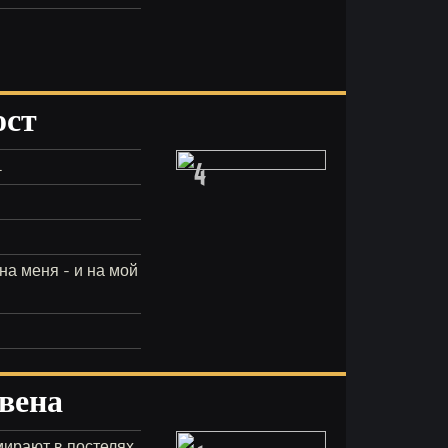
ост
4
.
а меня - и на мой
вена
мирают в постелях.