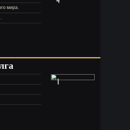
ого мира.
.
лга
1