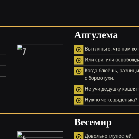
Ангулема
7
Вы гляньте, что нам ко
play_circle_outline
Или сри, или освобожд
play_circle_outline
Когда блюёшь, разницы 
play_circle_outline
с бормотухи.
Не учи дедушку кашлят
play_circle_outline
Нужно чего, дяденька?
play_circle_outline
Весемир
6
Довольно глупостей.
play_circle_outline