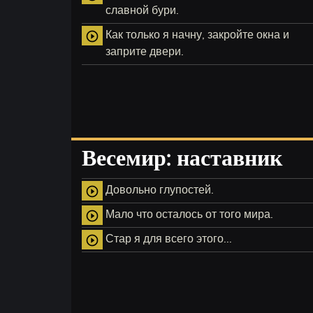
славной бури.
Как только я начну, закройте окна и
play_circle_outline
заприте двери.
Весемир: наставник
Довольно глупостей.
play_circle_outline
Мало что осталось от того мира.
play_circle_outline
Стар я для всего этого...
play_circle_outline