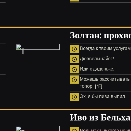
Золтан: прохв
1
Всегда к твоим услугам
play_circle_outline
Дюввельшайсс!
play_circle_outline
Иди к дяденьке.
play_circle_outline
Можешь рассчитывать н
play_circle_outline
топор! [*F]
Эх, я бы пива выпил.
play_circle_outline
Иво из Бельха
Ведьмаки никогда не у