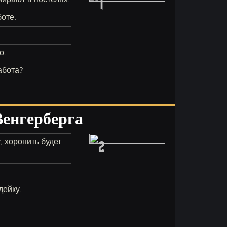
1
боте.
о.
абота?
Венгерберга
2
, хоронить будет
дейку.