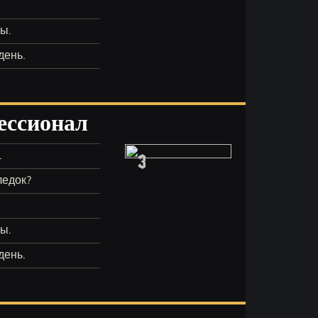
лы.
день.
ессионал
3
.
ледок?
лы.
день.