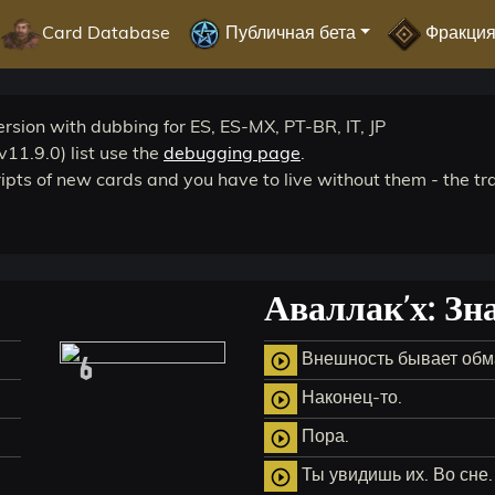
Card Database
Публичная бета
Фракци
rsion with dubbing for ES, ES-MX, PT-BR, IT, JP
v11.9.0) list use the
debugging page
.
pts of new cards and you have to live without them - the tr
Аваллак'х: З
6
Внешность бывает обм
play_circle_outline
Наконец-то.
play_circle_outline
Пора.
play_circle_outline
Ты увидишь их. Во сне.
play_circle_outline