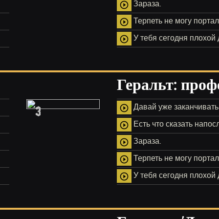
Зараза.
play_circle_outline
Терпеть не могу порта
play_circle_outline
У тебя сегодня плохой 
play_circle_outline
Геральт: проф
3
Давай уже заканчивать
play_circle_outline
Есть что сказать напос
play_circle_outline
Зараза.
play_circle_outline
Терпеть не могу порта
play_circle_outline
У тебя сегодня плохой 
play_circle_outline