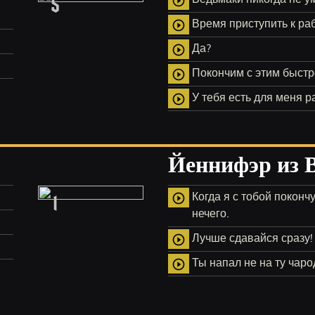
5
play_circle_outline
Время приступить к ра
play_circle_outline
Да?
play_circle_outline
Покончим с этим быстр
play_circle_outline
У тебя есть для меня р
play_circle_outline
Йеннифэр из 
1
Когда я с тобой покончу
play_circle_outline
нечего.
Лучше сдавайся сразу!
play_circle_outline
Ты напал не на ту чаро
play_circle_outline