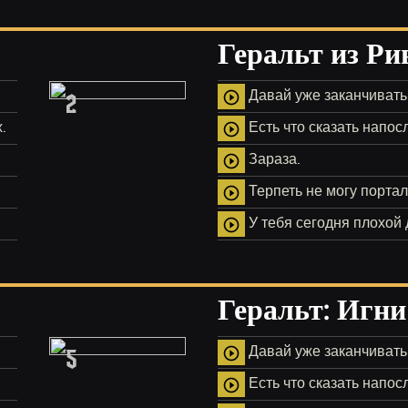
Геральт из Ри
2
Давай уже заканчивать
play_circle_outline
.
Есть что сказать напос
play_circle_outline
Зараза.
play_circle_outline
Терпеть не могу порта
play_circle_outline
У тебя сегодня плохой 
play_circle_outline
Геральт: Игни
5
Давай уже заканчивать
play_circle_outline
Есть что сказать напос
play_circle_outline