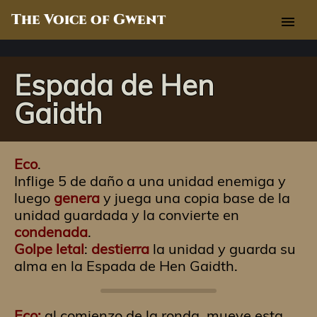
The Voice of Gwent
menu
Espada de Hen
Gaidth
Eco
.
Inflige 5 de daño a una unidad enemiga y
luego
genera
y juega una copia base de la
unidad guardada y la convierte en
condenada
.
Golpe letal
:
destierra
la unidad y guarda su
alma en la Espada de Hen Gaidth.
Eco:
al comienzo de la ronda, mueve esta