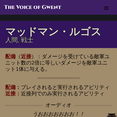
The Voice of Gwent
menu
マッドマン・ルゴス
人間, 戦士
配備
（
近接
）：ダメージを受けている敵軍ユ
ニット数の2倍に等しいダメージを敵軍ユニ
ット1体に与える。
配備：
プレイされると実行されるアビリティ
近接：
近接列でのみ実行されるアビリティ
オーディオ
うおおおおおおお！！