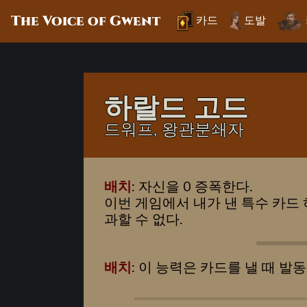
The Voice of Gwent
카드
도발
하랄드 고드
드워프, 왕관분쇄자
배치
: 자신을 0 증폭한다.
이번 게임에서 내가 낸 특수 카드 
과할 수 없다.
배치
: 이 능력은 카드를 낼 때 발동