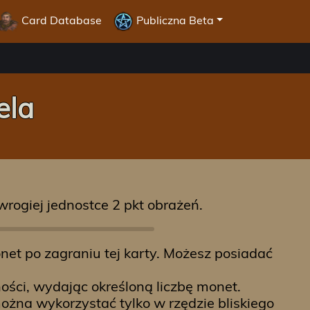
Card Database
Publiczna Beta
ela
 wrogiej jednostce 2 pkt obrażeń.
onet po zagraniu tej karty. Możesz posiadać
tności, wydając określoną liczbę monet.
ożna wykorzystać tylko w rzędzie bliskiego