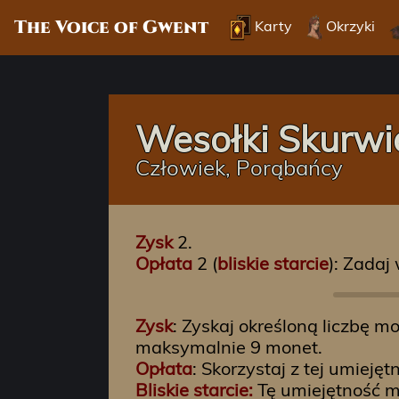
The Voice of Gwent
Karty
Okrzyki
Wesołki Skurwi
Człowiek, Porąbańcy
Zysk
2.
Opłata
2 (
bliskie starcie
): Zadaj
Zysk
: Zyskaj określoną liczbę m
maksymalnie 9 monet.
Opłata
: Skorzystaj z tej umieję
Bliskie starcie:
Tę umiejętność m