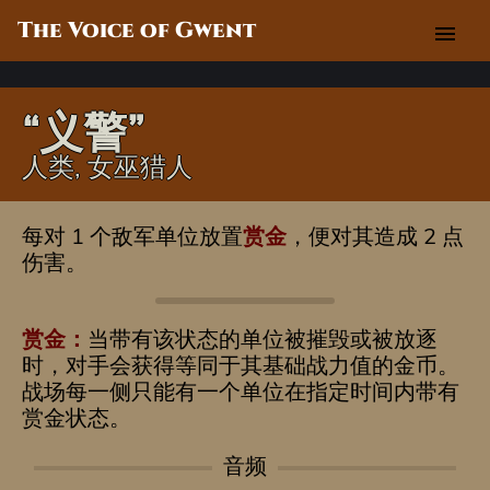
The Voice of Gwent
menu
“义警”
人类, 女巫猎人
每对 1 个敌军单位放置
赏金
，便对其造成 2 点
伤害。
赏金：
当带有该状态的单位被摧毁或被放逐
时，对手会获得等同于其基础战力值的金币。
战场每一侧只能有一个单位在指定时间内带有
赏金状态。
音频