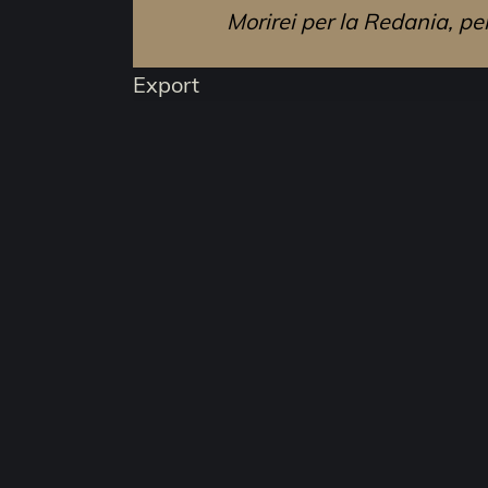
Morirei per la Redania, per
Export