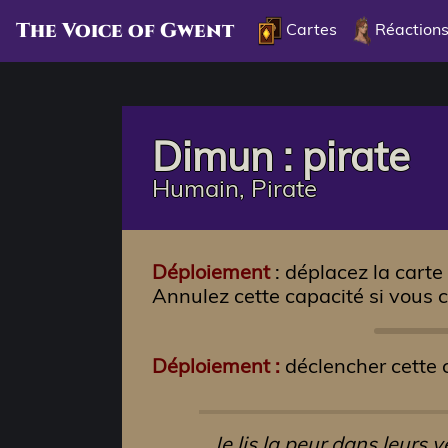
The Voice of Gwent
Cartes
Réaction
Dimun : pirate
Humain, Pirate
Déploiement
: déplacez la carte
Annulez cette capacité si vous 
Déploiement :
déclencher cette c
Je lis la peur dans leurs 