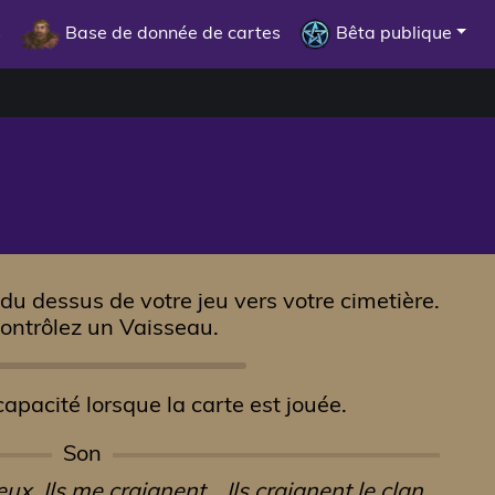
s
Base de donnée de cartes
Bêta publique
 du dessus de votre jeu vers votre cimetière.
contrôlez un Vaisseau.
apacité lorsque la carte est jouée.
Son
yeux. Ils me craignent… Ils craignent le clan