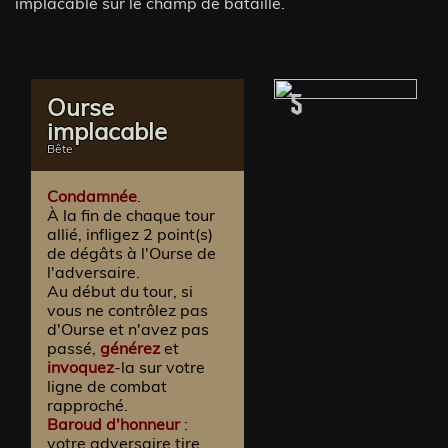
implacable sur le champ de bataille.
5
Ourse
implacable
Bête
Condamnée
.
À la fin de chaque tour
allié, infligez 2 point(s)
de dégâts à l'Ourse de
l'adversaire.
Au début du tour, si
vous ne contrôlez pas
d'Ourse et n'avez pas
passé,
générez
et
invoquez
-la sur votre
ligne de combat
rapproché.
Baroud d'honneur
:
votre adversaire tire