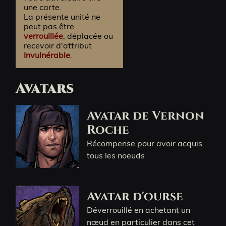
une carte.
La présente unité ne
peut pas être
verrouillée
, déplacée ou
recevoir d'attribut
Invulnérable
.
Avatars
Avatar de Vernon
Roche
Récompense pour avoir acquis
tous les noeuds
Avatar d'ourse
Déverrouillé en achetant un
nœud en particulier dans cet