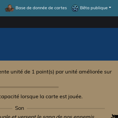
s
Base de donnée de cartes
Bêta publique
ente unité de 1 point(s) par unité améliorée sur
apacité lorsque la carte est jouée.
Son
euple et versent le sang de nos ennemis.