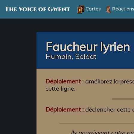
The Voice of Gwent
Cartes
Réaction
Faucheur lyrien
Humain, Soldat
Déploiement
: améliorez la prés
cette ligne.
Déploiement :
déclencher cette c
Ils nourrissent notre p