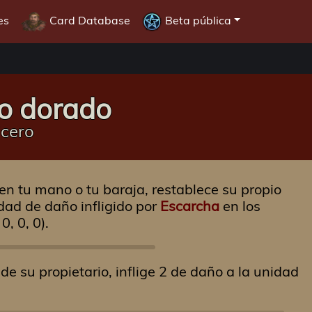
es
Card Database
Beta pública
ño dorado
icero
 en tu mano o tu baraja, restablece su propio
dad de daño infligido por
Escarcha
en los
0, 0, 0).
de su propietario, inflige 2 de daño a la unidad