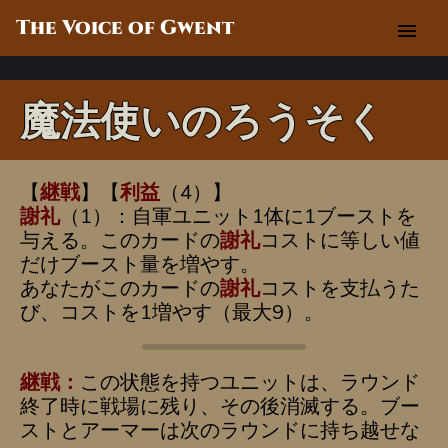
The Voice of Gwent
menu
魔法使いのろうそく
【
継戦
】【
利益
（4）】
謝礼
（1）：自軍ユニット1体に1ブーストを
与える。このカードの
謝礼
コストに等しい値
だけブースト量を増やす。
あなたがこのカードの
謝礼
コストを支払うた
び、コストを1増やす（最大9）。
継戦：
この状態を持つユニットは、ラウンド
終了時に戦場に残り、その後消滅する。ブー
ストとアーマーは次のラウンドに持ち越せな