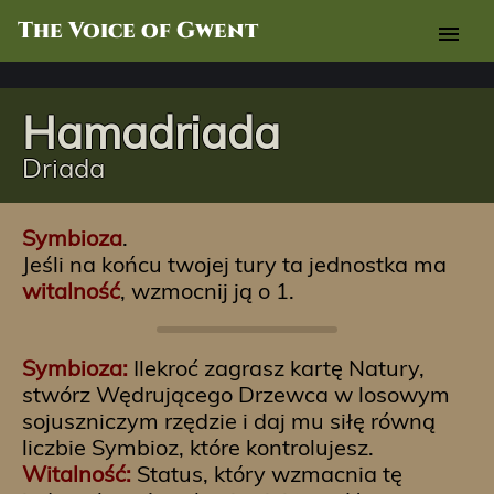
The Voice of Gwent
menu
Hamadriada
Driada
Symbioza
.
Jeśli na końcu twojej tury ta jednostka ma
witalność
, wzmocnij ją o 1.
Symbioza:
Ilekroć zagrasz kartę Natury,
stwórz Wędrującego Drzewca w losowym
sojuszniczym rzędzie i daj mu siłę równą
liczbie Symbioz, które kontrolujesz.
Witalność:
Status, który wzmacnia tę