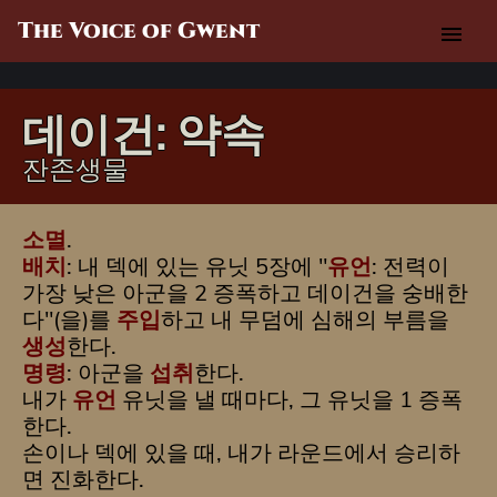
The Voice of Gwent
menu
데이건: 약속
잔존생물
소멸
.
배치
: 내 덱에 있는 유닛 5장에 "
유언
: 전력이
가장 낮은 아군을 2 증폭하고 데이건을 숭배한
다"(을)를
주입
하고 내 무덤에 심해의 부름을
생성
한다.
명령
: 아군을
섭취
한다.
내가
유언
유닛을 낼 때마다, 그 유닛을 1 증폭
한다.
손이나 덱에 있을 때, 내가 라운드에서 승리하
면 진화한다.