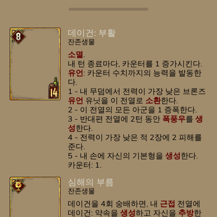
데이건: 부활
잔존생물
소멸
.
내 턴 종료마다, 카운터를 1 증가시킨다.
유언
: 카운터 수치까지의 능력을 발동한
다.
1 - 내 무덤에서 전력이 가장 낮은 브론즈
유언
유닛을 이 전열로
소환
한다.
2 - 이 전열의 모든 아군을 1 증폭한다.
3 - 반대편 전열에 2턴 동안
폭풍우
를
생
성
한다.
4 - 전력이 가장 낮은 적 2장에 2 피해를
준다.
5 - 내 손에 자신의 기본형을
생성
한다.
카운터: 1.
심해의 부름
잔존생물
데이건을 4회 숭배하면, 내
근접
전열에
데이건: 약속을
생성
하고 자신을
추방
한