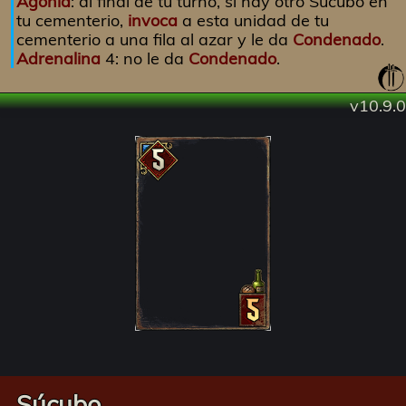
Agonía
: al final de tu turno, si hay otro Súcubo en
tu cementerio,
invoca
a esta unidad de tu
cementerio a una fila al azar y le da
Condenado
.
Adrenalina
4: no le da
Condenado
.
v10.9.0
Súcubo