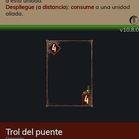
a esta unidad.
Despliegue
(
a distancia
):
consume
a una unidad
aliada.
v10.8.0
Trol del puente
Ogroide