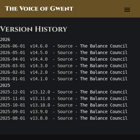
The Voice of Gwent
menu
Version History
2026-06-01  v14.6.0
  - 
Source
2026-05-01  v14.5.0
  - 
Source
2026-04-01  v14.4.0
  - 
Source
2026-03-01  v14.3.0
  - 
Source
2026-02-01  v14.2.0
  - 
Source
2026-01-01  v14.1.0
  - 
Source
 - The Balance Council

2025-12-01  v13.12.0
 - 
Source
2025-11-01  v13.11.0
 - 
Source
2025-10-01  v13.10.0
 - 
Source
2025-09-01  v13.9.0
  - 
Source
2025-08-01  v13.8.0
  - 
Source
2025-07-01  v13.7.0
  - 
Source
2025-06-01  v13.6.0
  - 
Source
2025-05-01  v13.5.0
  - 
Source