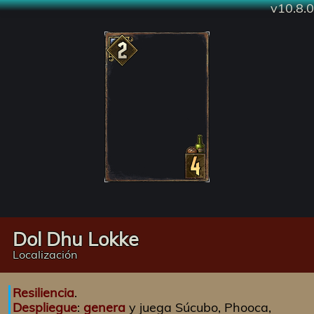
v10.8.0
Dol Dhu Lokke
Localización
Resiliencia
.
Despliegue
:
genera
y juega Súcubo, Phooca,