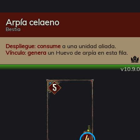
Arpía celaeno
Bestia
Despliegue
:
consume
a una unidad aliada.
Vínculo
:
genera
un Huevo de arpía en esta fila.
v10.9.0