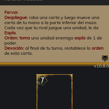
Fervor
.
Despliegue
: roba una carta y luego mueve una
carta de tu mano a la parte inferior del mazo.
Cada vez que tu rival juegue una unidad, le da
Espía
.
Orden
:
toma
una unidad enemiga
espía
de 1 de
poder.
Devoción
: al final de tu turno, restablece la
orden
de esta carta.
v10.8.0