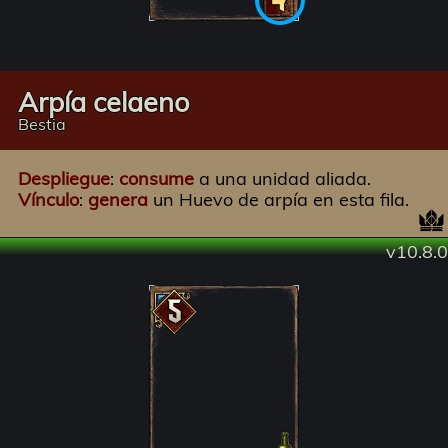
Arpía celaeno
Bestia
Despliegue
:
consume
a una unidad aliada.
Vínculo
:
genera
un Huevo de arpía en esta fila.
v10.8.0