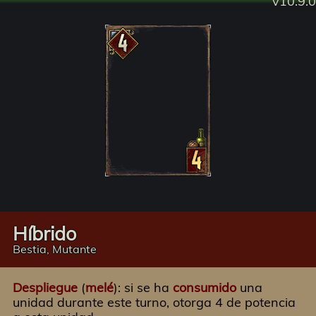
v10.9.0
Híbrido
Bestia, Mutante
Despliegue
(
melé
): si se ha
consumido
una
unidad durante este turno, otorga 4 de potencia