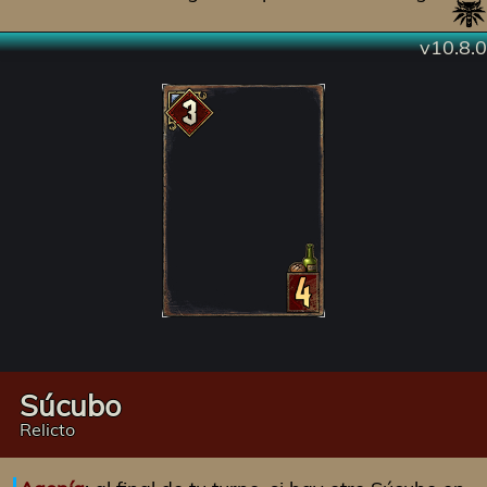
v10.8.0
Súcubo
Relicto